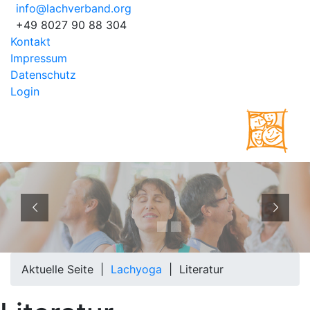
info@lachverband.org
+49 8027 90 88 304
Kontakt
Impressum
Datenschutz
Login
EUROPÄISCHER
BERUFSVERBAND
Aktuelle Seite |
Lachyoga
|
Literatur