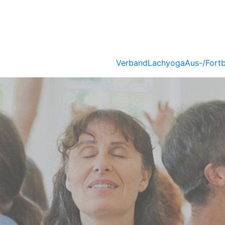
Verband
Lachyoga
Aus-/Fortb
PÄISCHER
BERUFS